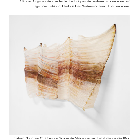
165 cm. Organza de soie teinté. Techniques de teintures à la réserve par
ligatures : shibori. Photo © Eric Valdenaire, tous droits réservés
Cahier d'Horizon #3. Création Ysabel de Maisonneuve. Installation textile 65 x